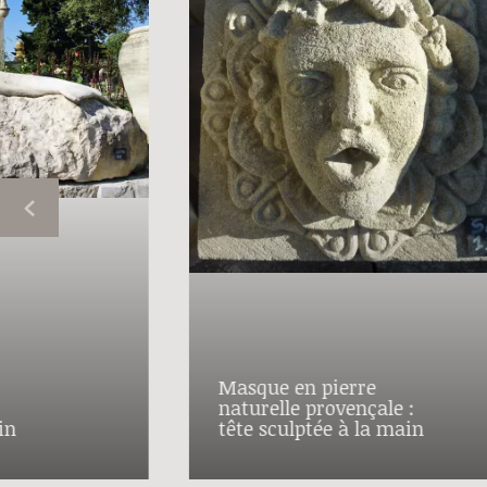
Masque en pierre
naturelle provençale :
in
tête sculptée à la main