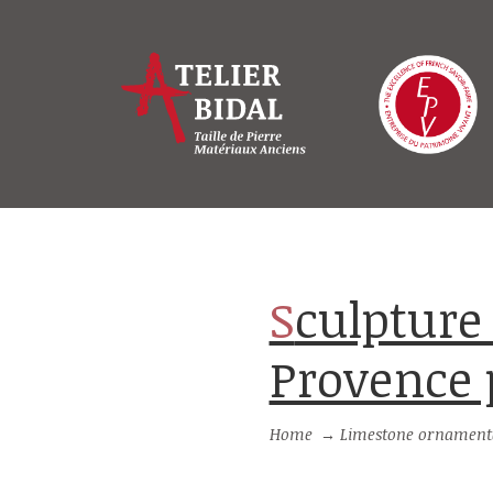
Sculpture en pierre naturelle de
Provence 
Home
→
Limestone ornamenta