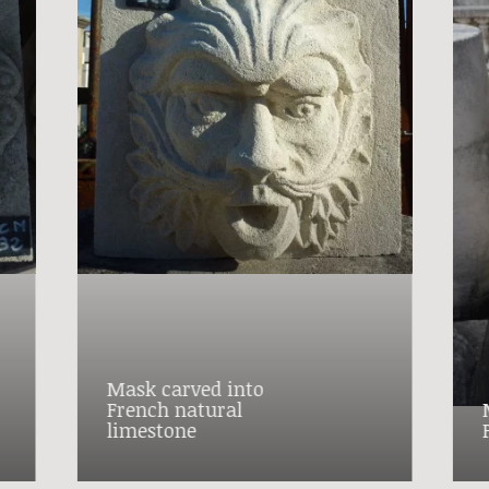
Mask carved into
French natural
limestone