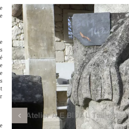
e
e
e
s
é
e
e
s
t
r
e