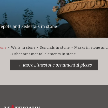
repots and Pedestals in stone
tone
Wells in stone
Sundials in stone
Masks in stone and 
Other ornamental elements in stone
More Limestone ornamental pieces