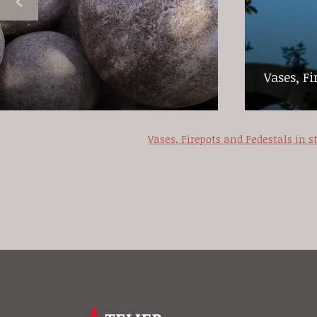
Vases, Fi
Vases, Firepots and Pedestals in s