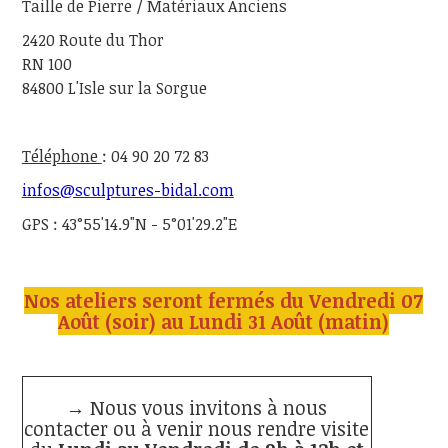
Taille de Pierre / Matériaux Anciens
2420 Route du Thor
RN 100
84800 L'Isle sur la Sorgue
Téléphone
: 04 90 20 72 83
infos@sculptures-bidal.com
GPS : 43°55'14.9"N - 5°01'29.2"E
Nos ateliers seront fermés du Vendredi 07
Août (soir) au Lundi 31 Août (matin)
→ Nous vous invitons à nous
contacter ou à venir nous rendre visite