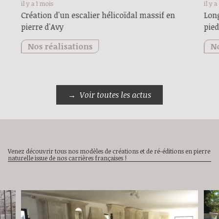
il y a 1 mois
il y 
Création d'un escalier hélicoïdal massif en
Long
pierre d'Avy
pied
Nos réalisations
No
Voir toutes les actus
Venez découvrir tous nos modèles de créations et de ré-éditions en pierre
naturelle issue de nos carrières françaises !