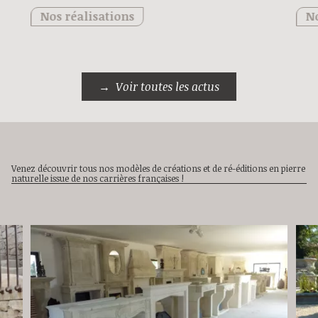
Nos réalisations
No
Voir toutes les actus
Venez découvrir tous nos modèles de créations et de ré-éditions en pierre
naturelle issue de nos carrières françaises !