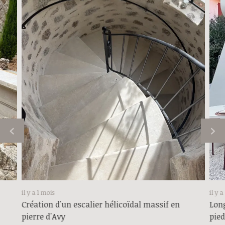
il y a 1 mois
il y 
Création d'un escalier hélicoïdal massif en
Long
pierre d'Avy
pied