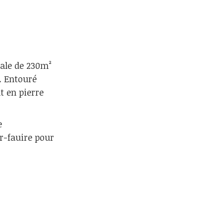
çale de 230m²
e. Entouré
t en pierre
e
ir-fauire pour