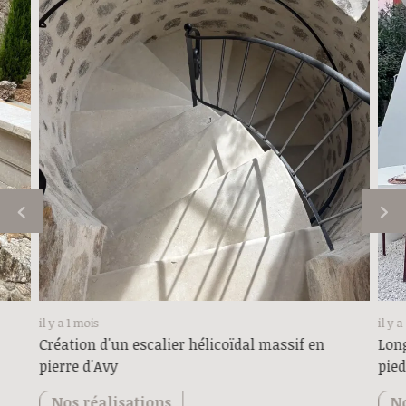
il y a 1 mois
il y 
Création d'un escalier hélicoïdal massif en
Long
pierre d'Avy
pied
Nos réalisations
No