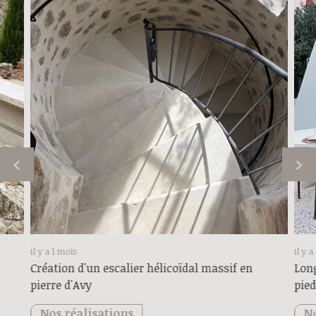
il y a 1 mois
il y 
Création d'un escalier hélicoïdal massif en
Long
pierre d'Avy
pied
Nos réalisations
No