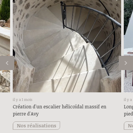
il y a 1 mois
il y 
Création d'un escalier hélicoïdal massif en
Long
pierre d'Avy
pied
Nos réalisations
No