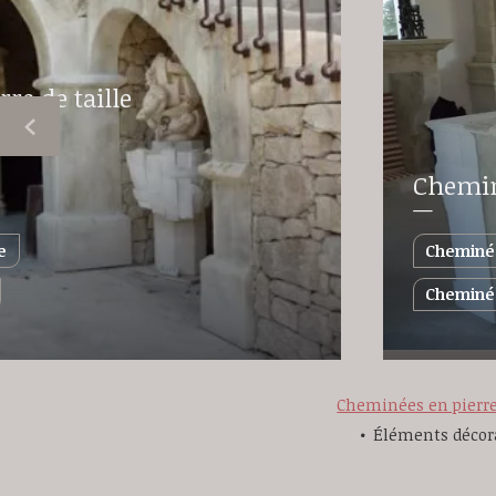
re de taille
Cheminé
e
Cheminée
Cheminée
Cheminées en pierre 
Éléments décorat