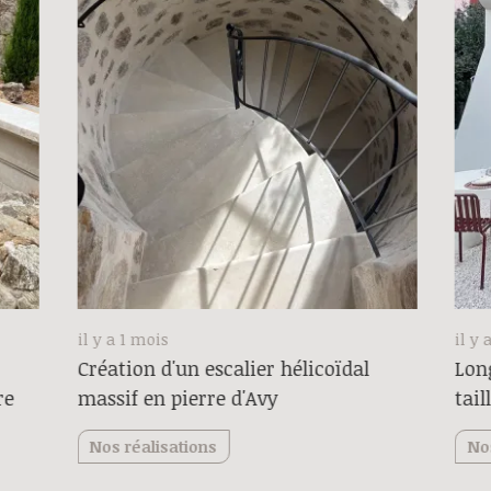
il y a 1 mois
il y 
Création d'un escalier hélicoïdal
Long
re
massif en pierre d'Avy
tail
Nos réalisations
No