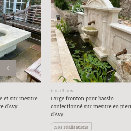
il y a 3 ans
e et sur mesure
Large fronton pour bassin
re d'Avy
confectionné sur mesure en pier
d'Avy
Nos réalisations