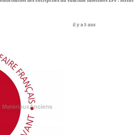
Valorisation des entreprises du Vaucluse labélisées EPV : Atelier Alain BIDAL, 
il y a 5 ans