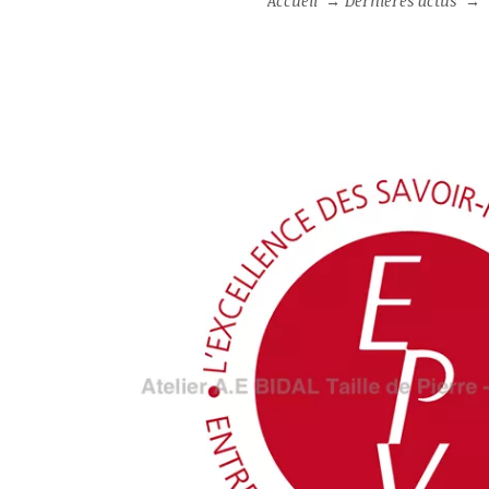
Accueil
→
Dernières actus
→