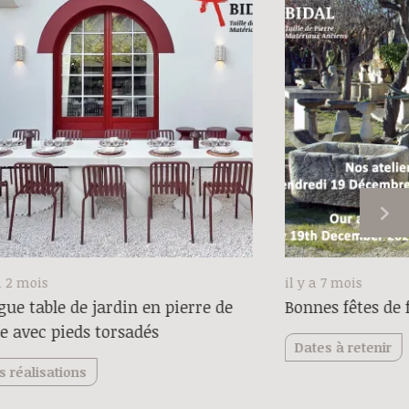
a 2 mois
il y a 7 mois
ue table de jardin en pierre de
Bonnes fêtes de f
le avec pieds torsadés
Dates à retenir
s réalisations