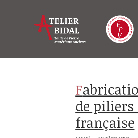
Fabrication artisanale et sur mesure
de piliers
française