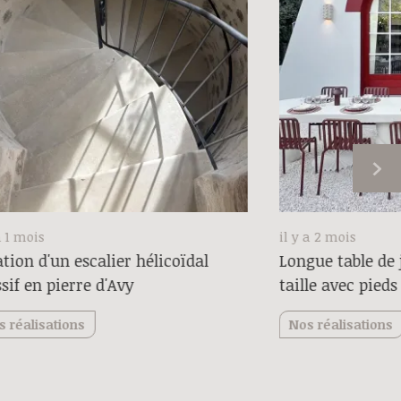
a 1 mois
il y a 2 mois
tion d'un escalier hélicoïdal
Longue table de 
sif en pierre d'Avy
taille avec pieds
s réalisations
Nos réalisations