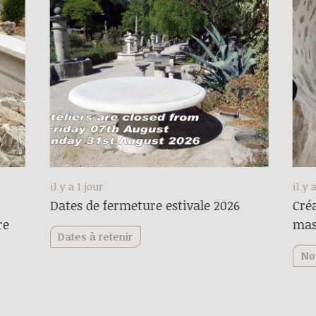
il y a 1 jour
il y 
Dates de fermeture estivale 2026
Créa
re
mas
Dates à retenir
No