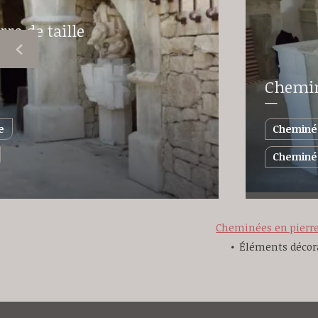
re de taille
Cheminé
e
Cheminée
Cheminée
Cheminées en pierre 
Éléments décorat