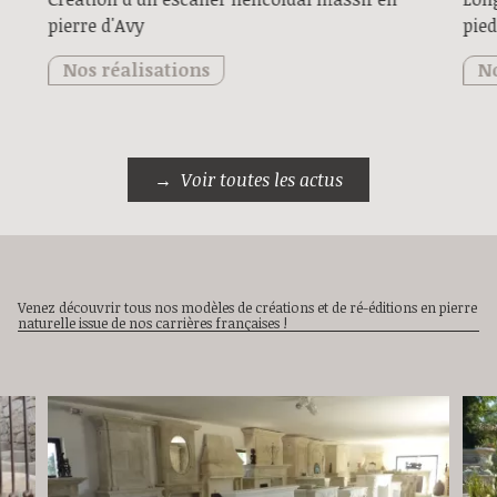
pierre d'Avy
pied
Nos réalisations
No
Voir toutes les actus
Venez découvrir tous nos modèles de créations et de ré-éditions en pierre
naturelle issue de nos carrières françaises !