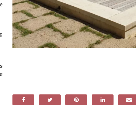
e
E
s
e