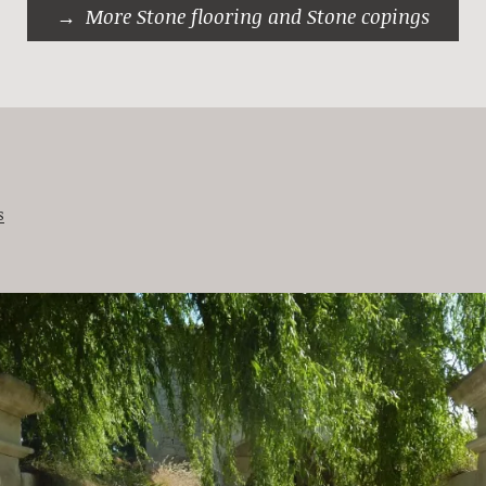
More Stone flooring and Stone copings
s