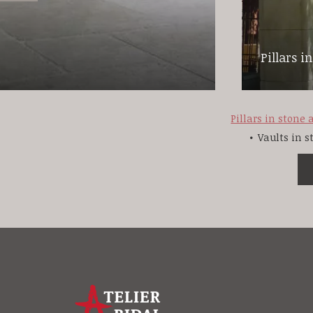
Pillars i
Pillars in stone
Vaults in 