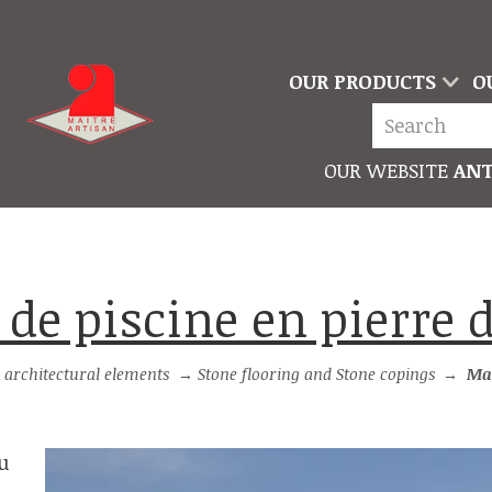
OUR PRODUCTS
O
OUR WEBSITE
ANT
s de piscine en pierre 
 architectural elements
→
Stone flooring and Stone copings
→
Margel
u