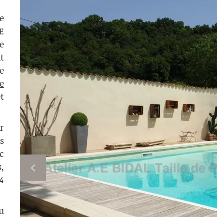
e
E
e
t
e
e
t
r
s
c
,
4
u