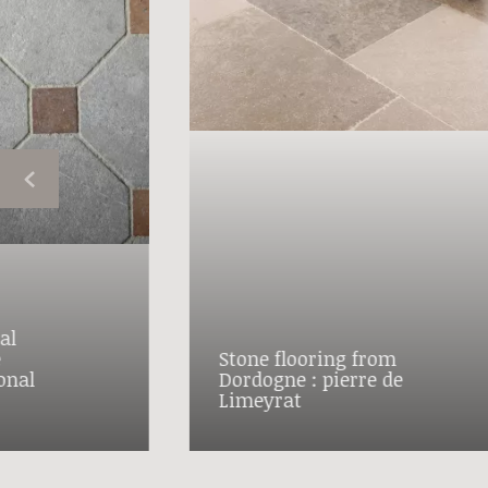
al
e
Stone flooring from
onal
Dordogne : pierre de
Limeyrat