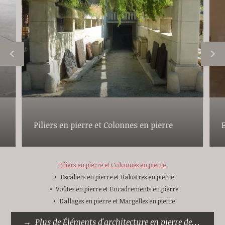
Piliers en pierre et Colonnes en pierre
E
Piliers en pierre et Colonnes en pierre
Escaliers en pierre et Balustres en pierre
Voûtes en pierre et Encadrements en pierre
Dallages en pierre et Margelles en pierre
Plus de Éléments d'architecture en pierre de taille