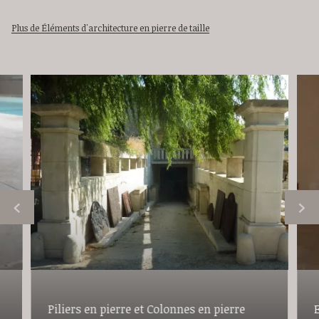
Plus de Éléments d'architecture en pierre de taille
Piliers en pierre et Colonnes en pierre
E