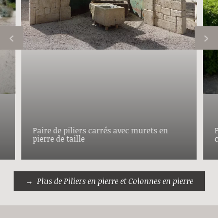
Paire de piliers carrés avec murets en
P
pierre de taille
c
Plus de Piliers en pierre et Colonnes en pierre