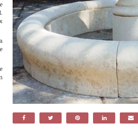
e
.
x
a
e
e
n