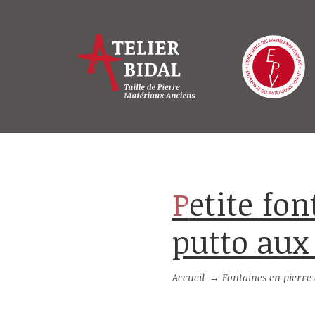
Petite fontaine centrale à décor de
putto aux
Accueil
→
Fontaines en pierre d