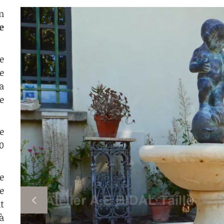
n
e
e
e
a
e
e
0
e
e
t
à