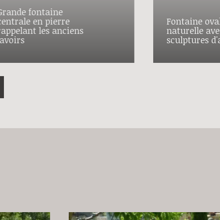
Grande fontaine
centrale en pierre
Fontaine oval
rappelant les anciens
naturelle ave
lavoirs
sculptures d'