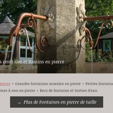
 centrales et Bassins en pierre
pierre
Grandes fontaines murales en pierre
Petites fontain
rnes à eau en pierre
Becs de fontaine et Sorties d'eau
Plus de Fontaines en pierre de taille