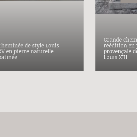
Grande chem
Cheminée de style Louis
réédition en 
XV en pierre naturelle
provençale de
patinée
Louis XIII