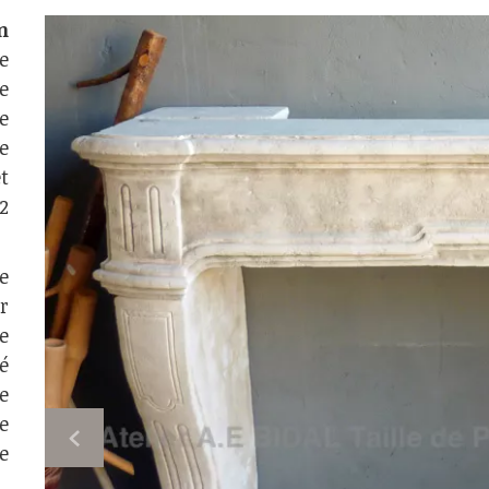
n
e
e
le
e
t
2
e
r
e
é
e
e
e