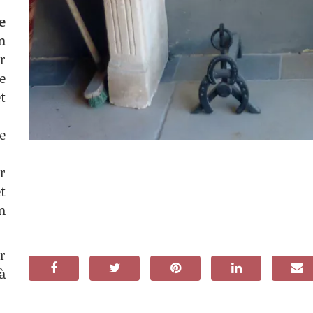
e
n
r
e
t
e
r
t
n
r
à