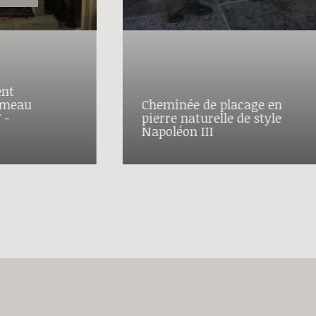
ent
umeau
Cheminée de placage en
 -
pierre naturelle de style
Napoléon III