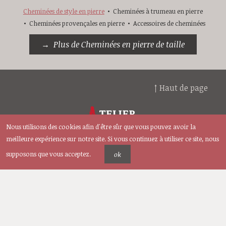
Cheminées de style en pierre
Cheminées à trumeau en pierre
Cheminées provençales en pierre
Accessoires de cheminées
Plus de Cheminées en pierre de taille
↑ Haut de page
Nous utilisons des cookies afin d'être sûr que vous pouvez avoir la
meilleure expérience sur notre site. Si vous continuez à utiliser ce site, nous
supposons que vous acceptez.
ok
© 2026 BIDAL, Tous droits réservés —
Mentions légales