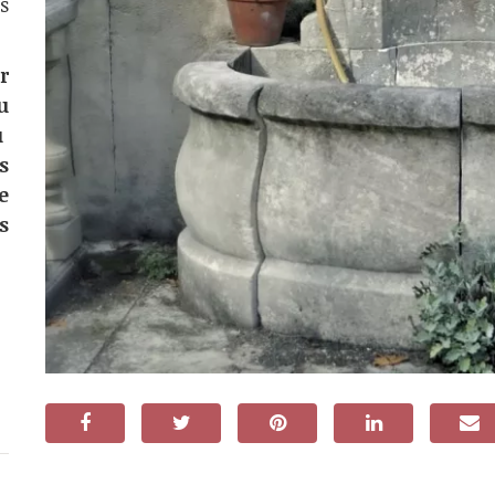
s
r
u
u
s
e
s