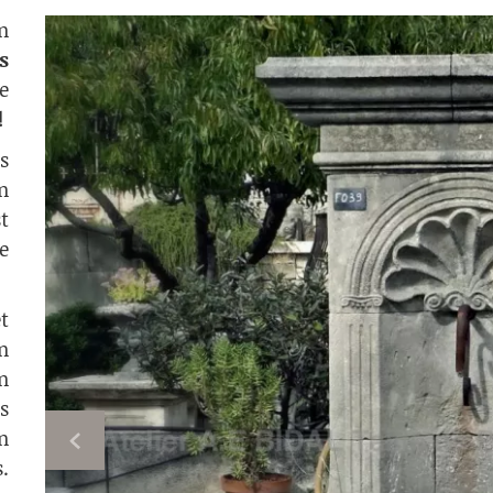
n
s
e
!
s
n
t
e
t
n
n
s
n
.