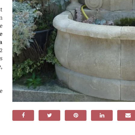
t
n
e
e
la
 2
s
,
e