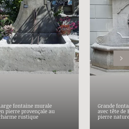
Large fontaine murale
Grande fonta
en pierre provençale au
avec tête de
charme rustique
pierre nature