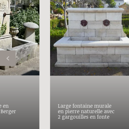
e en
Large fontaine murale
 Berger
en pierre naturelle avec
2 gargouilles en fonte