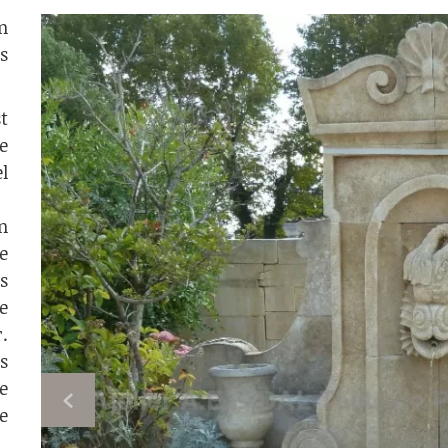
n
s
t
e
l
n
e
s
e
.
s
e
e